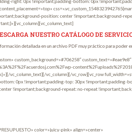
ding-right: 0px !important;padding-bottom: 0px !important;paddi
» content_placement=»top» css=».vc_custom_1548323942765{marg
ortant;background-position: center !important;background-repe
ortant;}»][vc_column][vc_column_text]
ESCARGA NUESTRO CATÁLOGO DE SERVICI
formación detallada en un archivo PDF muy práctico para poder en
stom» custom_background=»#706258″ custom_text=»#eae9e8″ al
l:https%3A%2F%2Facuerdosj.com%2Fwp-content%2Fuploads%2F
»][/vc_column_text][/vc_column][/vc_row][vc_row full_width=»s
tom: 0px !important;padding-top: 30px !important;padding-bo
enter !important;background-repeat: no-repeat !important;backg
RECOBRO DE DEUDAS
puedes solicitar ya un presupuesto para tus f
 PRESUPUESTO» color=»juicy-pink» align=»center»