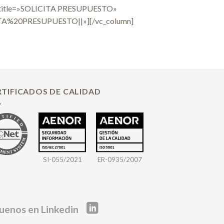
 title=»SOLICITA PRESUPUESTO»
ICITA%20PRESUPUESTO||»][/vc_column]
RTIFICADOS DE CALIDAD
SI-055/2021
ER-0935/2007
uenos en Linkedin