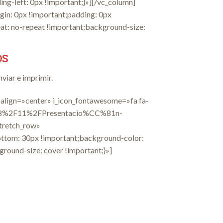
ng-left: 0px !important;}»][/vc_column]
in: 0px !important;padding: 0px
at: no-repeat !important;background-size:
OS
viar e imprimir.
ign=»center» i_icon_fontawesome=»fa fa-
2018%2F11%2FPresentacio%CC%81n-
tretch_row»
ttom: 30px !important;background-color:
round-size: cover !important;}»]
acturas sin cobrar