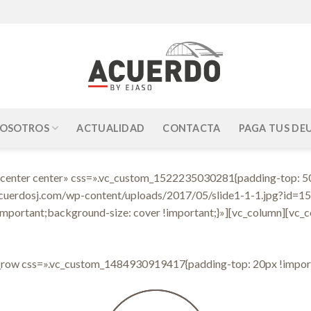
OSOTROS
ACTUALIDAD
CONTACTA
PAGA TUS DE
»center center» css=».vc_custom_1522235030281{padding-top: 5
acuerdosj.com/wp-content/uploads/2017/05/slide1-1-1.jpg?id=15
important;background-size: cover !important;}»][vc_column][vc_c
NUESTROS SERVICIOS
c_row css=».vc_custom_1484930919417{padding-top: 20px !import