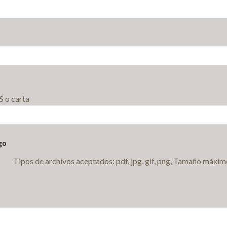
S o carta
go
Tipos de archivos aceptados: pdf, jpg, gif, png, Tamaño máxim