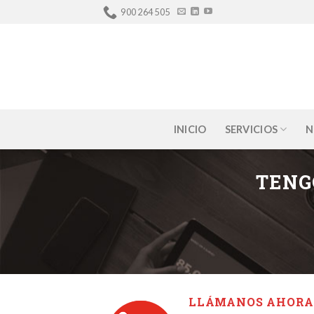
Skip
900 264 505
to
content
INICIO
SERVICIOS
N
TENG
LLÁMANOS AHOR