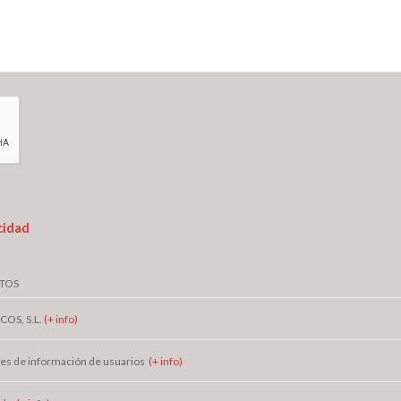
cidad
ATOS
OS, S.L.
(+ info)
des de información de usuarios
(+ info)