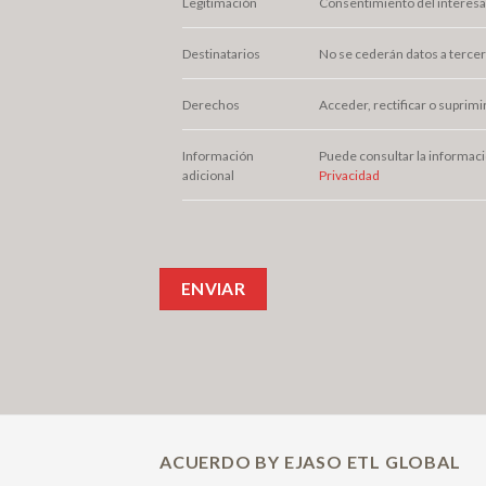
Legitimación
Consentimiento del interes
Destinatarios
No se cederán datos a tercero
Derechos
Acceder, rectificar o suprimi
Información
Puede consultar la informaci
adicional
Privacidad
ACUERDO BY EJASO ETL GLOBAL