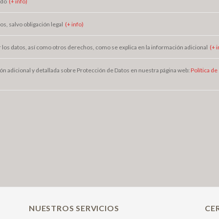
ado
(+ info)
s, salvo obligación legal
(+ info)
r los datos, así como otros derechos, como se explica en la información adicional
(+ i
ón adicional y detallada sobre Protección de Datos en nuestra página web:
Política de
NUESTROS SERVICIOS
CE