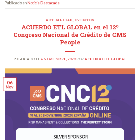
Publicado en
Noticia Destacada
ACTUALIDAD
,
EVENTOS
ACUERDO ETL GLOBAL en el 12º
Congreso Nacional de Crédito de CMS
People
PUBLICADO EL
6 NOVIEMBRE, 2020
POR
ACUERDO ETL GLOBAL
06
Nov