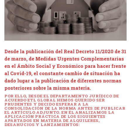
Desde la publicación del Real Decreto 11/2020 de 31
de marzo, de Medidas Urgentes Complementarias
en el Ámbito Social y Económico para hacer frente
al Covid-19, el constante cambio de situación ha
dado lugar a la publicación de diferentes normas
posteriores sobre la misma materia.
POR ELLO, DESDE EL DEPARTAMENTO JURÍDICO DE
ACUERDO ETL GLOBAL
HEMOS QUERIDO SER
PRUDENTES Y DECIDO ESPERAR A LA
CONSOLIDACIÓN DE LA NORMA ANTES DE PUBLICAR
EL ARTÍCULO ADJUNTO. EN ÉL ANALIZAMOS LA
APLICACIÓN PRÁCTICA DE LOS SIGUIENTES
APARTADOS EN MATERIA DE ALQUILERES,
DESAHUCIOS Y LANZAMIENTOS
: