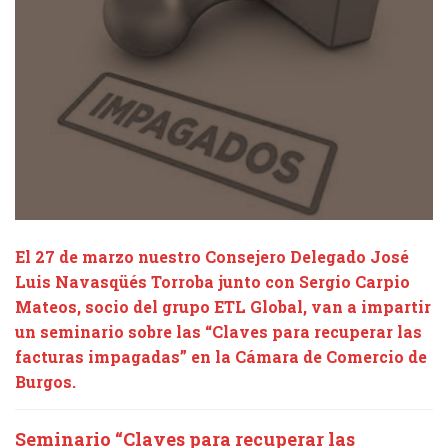
El 27 de marzo nuestro Consejero Delegado José
Luis Navasqüés Torroba junto con Sergio Carpio
Mateos, socio del grupo ETL Global, van a impartir
un seminario sobre las “Claves para recuperar las
facturas impagadas” en la Cámara de Comercio de
Burgos.
Seminario “Claves para recuperar las