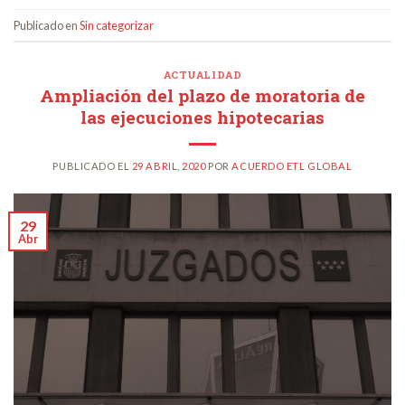
Publicado en
Sin categorizar
ACTUALIDAD
Ampliación del plazo de moratoria de
las ejecuciones hipotecarias
PUBLICADO EL
29 ABRIL, 2020
POR
ACUERDO ETL GLOBAL
29
Abr