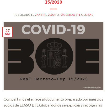
15/2020
PUBLICADO EL
27 ABRIL, 2020
POR
ACUERDO ETL GLOBAL
27
Abr
Compartimos el enlace al documento preparado por nuestros
socios de EJASO ETL Global dónde se explican y recogen las